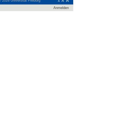
A
 ©
2026
Universität Freiburg
A
A
Anmelden