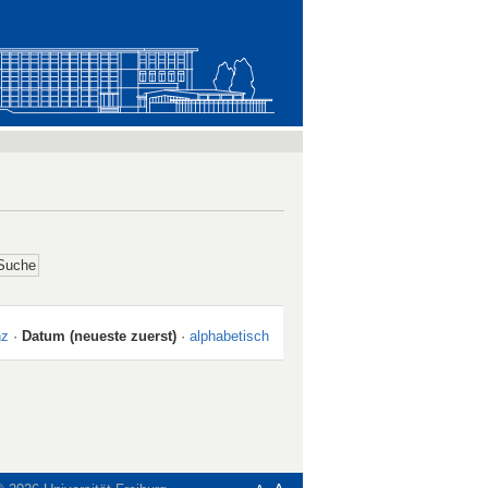
nz
·
Datum (neueste zuerst)
·
alphabetisch