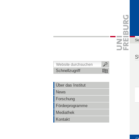
Si
S
Schnellzugriff
Über das Institut
News
Forschung
Förderprogramme
Mediathek
Kontakt